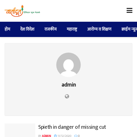
होम
देश विदेश
राजकीय
महाराष्ट्र
आरोग्य व शिक्षण
क्राईम न्यू
admin
Spieth in danger of missing cut
BY
ADMIN
11/12/2020
0