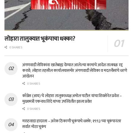
लोहारा तालुक्यात भूकंपाचा धक्का?
0 SHARES
अंगणवाडी सेविकांना खातेबाह्य देण्यात आलेल्या कामांचे आदेश तात्काळ रद्द
करावे; लोहारा तहसील कार्यालयासमोर अंगणवाडी सेविका व मदतनीसांचे धरणे
आंदोलन
0 SHARES
काँग्रेस (आय) चे लोहारा तालुकाध्यक्ष अमोल पाटील यांचा शिवसेनेत प्रवेश –
मुख्यमंत्री एकनाथ शिंदे यांच्या उपस्थितीत झाला प्रवेश
0 SHARES
मराठवाडा हादरला – अनेक ठिकाणी भूकंपाचे धक्के; १९९३ च्या भूकंपानंतर
सर्वात मोठा भूकंप