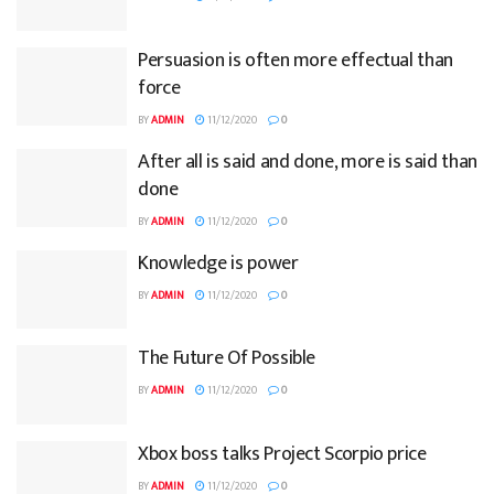
Persuasion is often more effectual than
force
BY
ADMIN
11/12/2020
0
After all is said and done, more is said than
done
BY
ADMIN
11/12/2020
0
Knowledge is power
BY
ADMIN
11/12/2020
0
The Future Of Possible
BY
ADMIN
11/12/2020
0
Xbox boss talks Project Scorpio price
BY
ADMIN
11/12/2020
0