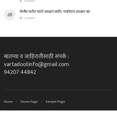
0 SHARES
पोलीस पाटील पदाचे आरक्षण जाहीर; गावनिहाय आरक्षण पहा
0 SHARES
बातम्या व जाहिरातीसाठी संपर्क :
vartadootinfo@gmail.com
94207 44842
Home
Home Page
Sample Page
© 2023
Technical Support By DK techno's