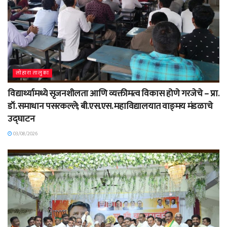
लोहारा तालुका
विद्यार्थ्यामध्ये सृजनशीलता आणि व्यक्तीमत्व विकास होणे गरजेचे – प्रा.
डॉ. समाधान पसरकल्ले; बी.एस.एस. महाविद्यालयात वाङ्‌मय मंडळाचे
उद्घाटन
03/08/2026