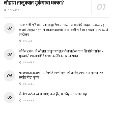
लोहारा तालुक्यात भूकंपाचा धक्का?
0 SHARES
अंगणवाडी सेविकांना खातेबाह्य देण्यात आलेल्या कामांचे आदेश तात्काळ रद्द
करावे; लोहारा तहसील कार्यालयासमोर अंगणवाडी सेविका व मदतनीसांचे धरणे
आंदोलन
0 SHARES
काँग्रेस (आय) चे लोहारा तालुकाध्यक्ष अमोल पाटील यांचा शिवसेनेत प्रवेश –
मुख्यमंत्री एकनाथ शिंदे यांच्या उपस्थितीत झाला प्रवेश
0 SHARES
मराठवाडा हादरला – अनेक ठिकाणी भूकंपाचे धक्के; १९९३ च्या भूकंपानंतर
सर्वात मोठा भूकंप
0 SHARES
पोलीस पाटील पदाचे आरक्षण जाहीर; गावनिहाय आरक्षण पहा
0 SHARES