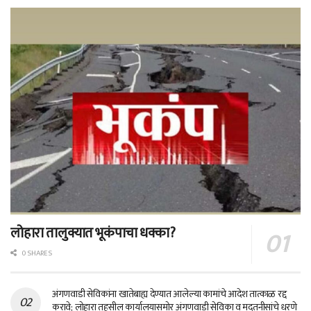
लोहारा तालुक्यात भूकंपाचा धक्का?
0 SHARES
अंगणवाडी सेविकांना खातेबाह्य देण्यात आलेल्या कामांचे आदेश तात्काळ रद्द
करावे; लोहारा तहसील कार्यालयासमोर अंगणवाडी सेविका व मदतनीसांचे धरणे