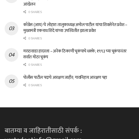
आंदोलन
0 SHARES
काँग्रेस (आय) चे लोहारा तालुकाध्यक्ष अमोल पाटील यांचा शिवसेनेत प्रवेश –
मुख्यमंत्री एकनाथ शिंदे यांच्या उपस्थितीत झाला प्रवेश
0 SHARES
मराठवाडा हादरला – अनेक ठिकाणी भूकंपाचे धक्के; १९९३ च्या भूकंपानंतर
सर्वात मोठा भूकंप
0 SHARES
पोलीस पाटील पदाचे आरक्षण जाहीर; गावनिहाय आरक्षण पहा
0 SHARES
बातम्या व जाहिरातीसाठी संपर्क :