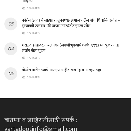
आंदोलन
0 SHARES
काँग्रेस (आय) चे लोहारा तालुकाध्यक्ष अमोल पाटील यांचा शिवसेनेत प्रवेश –
मुख्यमंत्री एकनाथ शिंदे यांच्या उपस्थितीत झाला प्रवेश
0 SHARES
मराठवाडा हादरला – अनेक ठिकाणी भूकंपाचे धक्के; १९९३ च्या भूकंपानंतर
सर्वात मोठा भूकंप
0 SHARES
पोलीस पाटील पदाचे आरक्षण जाहीर; गावनिहाय आरक्षण पहा
0 SHARES
बातम्या व जाहिरातीसाठी संपर्क :
vartadootinfo@gmail.com