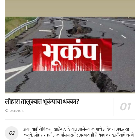
लोहारा तालुक्यात भूकंपाचा धक्का?
0 SHARES
अंगणवाडी सेविकांना खातेबाह्य देण्यात आलेल्या कामांचे आदेश तात्काळ रद्द
करावे; लोहारा तहसील कार्यालयासमोर अंगणवाडी सेविका व मदतनीसांचे धरणे