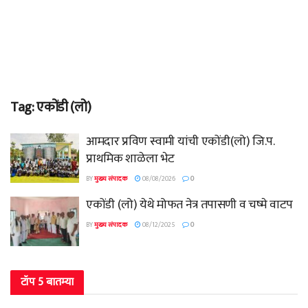
Tag:
एकोंडी (लो)
आमदार प्रविण स्वामी यांची एकोंडी(लो) जि.प.
प्राथमिक शाळेला भेट
BY
मुख्य संपादक
08/08/2026
0
एकोंडी (लो) येथे मोफत नेत्र तपासणी व चष्मे वाटप
BY
मुख्य संपादक
08/12/2025
0
टॉप 5 बातम्या