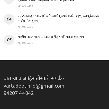
मुख्यमंत्री एकनाथ शिंदे यांच्या उपस्थितीत झाला प्रवेश
0 SHARES
मराठवाडा हादरला – अनेक ठिकाणी भूकंपाचे धक्के; १९९३ च्या भूकंपानंतर
सर्वात मोठा भूकंप
0 SHARES
पोलीस पाटील पदाचे आरक्षण जाहीर; गावनिहाय आरक्षण पहा
0 SHARES
बातम्या व जाहिरातीसाठी संपर्क :
vartadootinfo@gmail.com
94207 44842