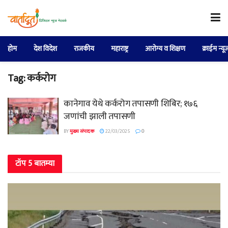
होम
देश विदेश
राजकीय
महाराष्ट्र
आरोग्य व शिक्षण
क्राईम न्यू
Tag:
कर्करोग
कानेगाव येथे कर्करोग तपासणी शिबिर; १७६
जणांची झाली तपासणी
BY
मुख्य संपादक
22/03/2025
0
टॉप 5 बातम्या