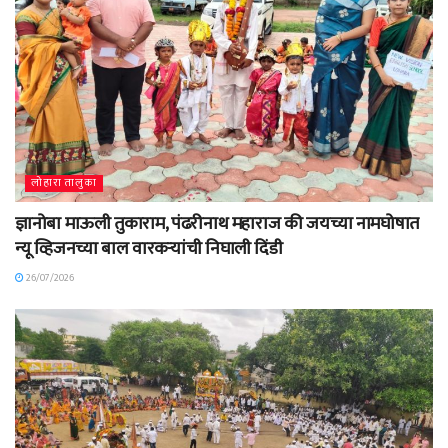
लोहारा तालुका
ज्ञानोबा माऊली तुकाराम, पंढरीनाथ महाराज की जयच्या नामघोषात
न्यू व्हिजनच्या बाल वारकऱ्यांची निघाली दिंडी
26/07/2026