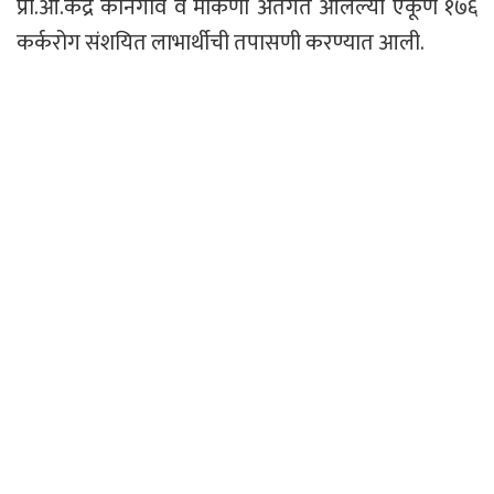
प्रा.आ.केंद्र कानेगाव व माकणी अंतर्गत आलेल्या एकूण १७६
कर्करोग संशयित लाभार्थीची तपासणी करण्यात आली.