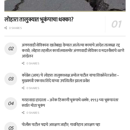
लोहारा तालुक्यात भूकंपाचा धक्का?
0 SHARES
अंगणवाडी सेविकांना खातेबाह्य देण्यात आलेल्या कामांचे आदेश तात्काळ रद्द
करावे; लोहारा तहसील कार्यालयासमोर अंगणवाडी सेविका व मदतनीसांचे धरणे
आंदोलन
0 SHARES
काँग्रेस (आय) चे लोहारा तालुकाध्यक्ष अमोल पाटील यांचा शिवसेनेत प्रवेश –
मुख्यमंत्री एकनाथ शिंदे यांच्या उपस्थितीत झाला प्रवेश
0 SHARES
मराठवाडा हादरला – अनेक ठिकाणी भूकंपाचे धक्के; १९९३ च्या भूकंपानंतर
सर्वात मोठा भूकंप
0 SHARES
पोलीस पाटील पदाचे आरक्षण जाहीर; गावनिहाय आरक्षण पहा