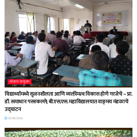
लोहारा तालुका
विद्यार्थ्यामध्ये सृजनशीलता आणि व्यक्तीमत्व विकास होणे गरजेचे – प्रा.
डॉ. समाधान पसरकल्ले; बी.एस.एस. महाविद्यालयात वाङ्‌मय मंडळाचे
उद्घाटन
03/08/2026