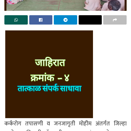
कर्करोग तपासणी व जनजागृती मोहीम अंतर्गत जिल्हा