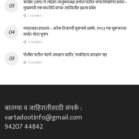
काँग्रेस (आय) चे लोहारा तालुकाध्यक्ष अमोल पाटील यांचा शिवसेनेत प्रवेश –
मुख्यमंत्री एकनाथ शिंदे यांच्या उपस्थितीत झाला प्रवेश
0 SHARES
मराठवाडा हादरला – अनेक ठिकाणी भूकंपाचे धक्के; १९९३ च्या भूकंपानंतर
सर्वात मोठा भूकंप
0 SHARES
पोलीस पाटील पदाचे आरक्षण जाहीर; गावनिहाय आरक्षण पहा
0 SHARES
बातम्या व जाहिरातीसाठी संपर्क :
vartadootinfo@gmail.com
94207 44842