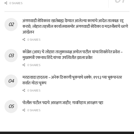
0 SHARES
अंगणवाडी सेविकांना खातेबाह्य देण्यात आलेल्या कामांचे आदेश तात्काळ रद्द
करावे; लोहारा तहसील कार्यालयासमोर अंगणवाडी सेविका व मदतनीसांचे धरणे
आंदोलन
0 SHARES
काँग्रेस (आय) चे लोहारा तालुकाध्यक्ष अमोल पाटील यांचा शिवसेनेत प्रवेश –
मुख्यमंत्री एकनाथ शिंदे यांच्या उपस्थितीत झाला प्रवेश
0 SHARES
मराठवाडा हादरला – अनेक ठिकाणी भूकंपाचे धक्के; १९९३ च्या भूकंपानंतर
सर्वात मोठा भूकंप
0 SHARES
पोलीस पाटील पदाचे आरक्षण जाहीर; गावनिहाय आरक्षण पहा
0 SHARES