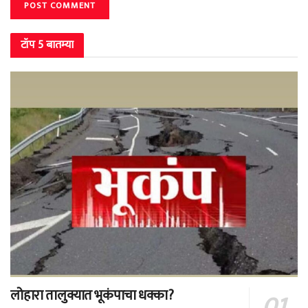
टॉप 5 बातम्या
लोहारा तालुक्यात भूकंपाचा धक्का?