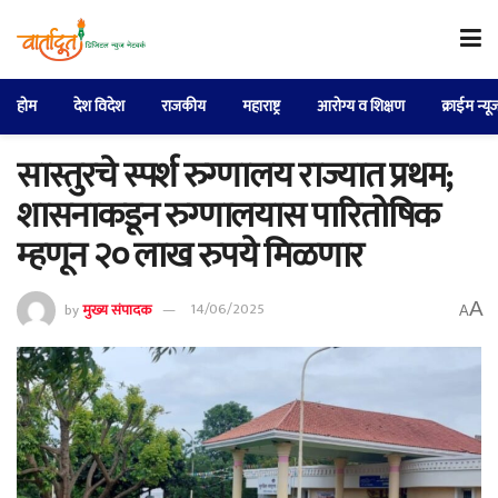
होम
देश विदेश
राजकीय
महाराष्ट्र
आरोग्य व शिक्षण
क्राईम न्यू
सास्तुरचे स्पर्श रुग्णालय राज्यात प्रथम;
शासनाकडून रुग्णालयास पारितोषिक
म्हणून २० लाख रुपये मिळणार
A
by
मुख्य संपादक
14/06/2025
A