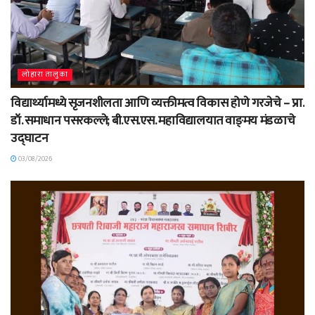
लोहारा तालुका
विद्यार्थ्यामध्ये सृजनशीलता आणि व्यक्तीमत्व विकास होणे गरजेचे – प्रा.
डॉ. समाधान पसरकल्ले; बी.एस.एस. महाविद्यालयात वाङ्‌मय मंडळाचे
उद्घाटन
03/08/2026