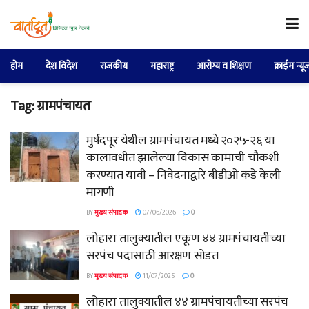
होम
देश विदेश
राजकीय
महाराष्ट्र
आरोग्य व शिक्षण
क्राईम न्यू
Tag:
ग्रामपंचायत
मुर्षदपूर येथील ग्रामपंचायत मध्ये २०२५-२६ या
कालावधीत झालेल्या विकास कामाची चौकशी
करण्यात यावी – निवेदनाद्वारे बीडीओ कडे केली
मागणी
BY
मुख्य संपादक
07/06/2026
0
लोहारा तालुक्यातील एकूण ४४ ग्रामपंचायतीच्या
सरपंच पदासाठी आरक्षण सोडत
BY
मुख्य संपादक
11/07/2025
0
लोहारा तालुक्यातील ४४ ग्रामपंचायतीच्या सरपंच