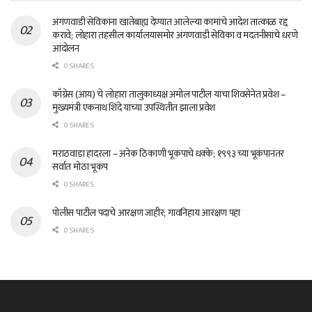
अंगणवाडी सेविकांना खातेबाह्य देण्यात आलेल्या कामांचे आदेश तात्काळ रद्द
करावे; लोहारा तहसील कार्यालयासमोर अंगणवाडी सेविका व मदतनीसांचे धरणे
आंदोलन
0 SHARES
काँग्रेस (आय) चे लोहारा तालुकाध्यक्ष अमोल पाटील यांचा शिवसेनेत प्रवेश –
मुख्यमंत्री एकनाथ शिंदे यांच्या उपस्थितीत झाला प्रवेश
0 SHARES
मराठवाडा हादरला – अनेक ठिकाणी भूकंपाचे धक्के; १९९३ च्या भूकंपानंतर
सर्वात मोठा भूकंप
0 SHARES
पोलीस पाटील पदाचे आरक्षण जाहीर; गावनिहाय आरक्षण पहा
0 SHARES