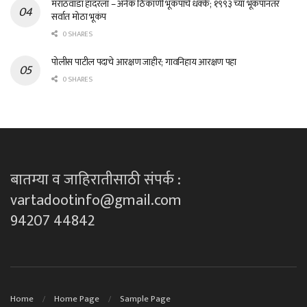
मराठवाडा हादरला – अनेक ठिकाणी भूकंपाचे धक्के; १९९३ च्या भूकंपानंतर
सर्वात मोठा भूकंप
0 SHARES
पोलीस पाटील पदाचे आरक्षण जाहीर; गावनिहाय आरक्षण पहा
0 SHARES
बातम्या व जाहिरातीसाठी संपर्क :
vartadootinfo@gmail.com
94207 44842
Home
Home Page
Sample Page