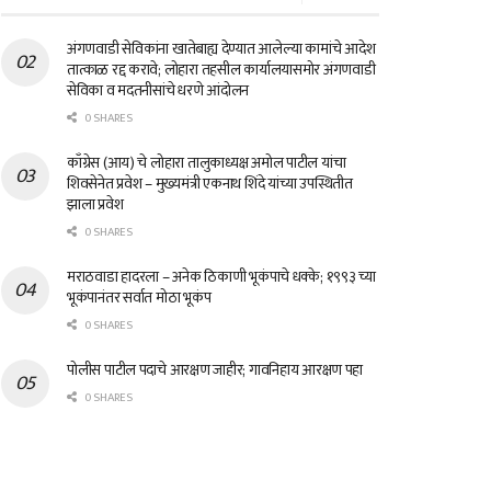
अंगणवाडी सेविकांना खातेबाह्य देण्यात आलेल्या कामांचे आदेश
तात्काळ रद्द करावे; लोहारा तहसील कार्यालयासमोर अंगणवाडी
सेविका व मदतनीसांचे धरणे आंदोलन
0 SHARES
काँग्रेस (आय) चे लोहारा तालुकाध्यक्ष अमोल पाटील यांचा
शिवसेनेत प्रवेश – मुख्यमंत्री एकनाथ शिंदे यांच्या उपस्थितीत
झाला प्रवेश
0 SHARES
मराठवाडा हादरला – अनेक ठिकाणी भूकंपाचे धक्के; १९९३ च्या
भूकंपानंतर सर्वात मोठा भूकंप
0 SHARES
पोलीस पाटील पदाचे आरक्षण जाहीर; गावनिहाय आरक्षण पहा
0 SHARES