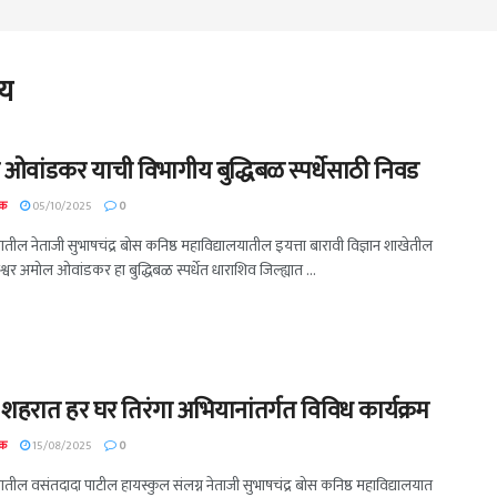
लय
्वर ओवांडकर याची विभागीय बुद्धिबळ स्पर्धेसाठी निवड
दक
05/10/2025
0
तील नेताजी सुभाषचंद्र बोस कनिष्ठ महाविद्यालयातील इयत्ता बारावी विज्ञान शाखेतील
िश्वेश्वर अमोल ओवांडकर हा बुद्धिबळ स्पर्धेत धाराशिव जिल्ह्यात ...
 शहरात हर घर तिरंगा अभियानांतर्गत विविध कार्यक्रम
दक
15/08/2025
0
तील वसंतदादा पाटील हायस्कुल संलग्न नेताजी सुभाषचंद्र बोस कनिष्ठ महाविद्यालयात