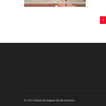
1
© 2023
Technical Support By DK techno's