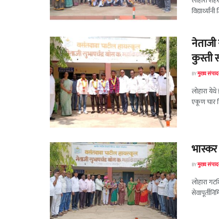
लोहारा शहरा
विद्यार्थ्या
नेताजी 
कुस्ती 
BY
मुख्य संपा
लोहारा येथे
एकूण चार विद
भास्कर 
BY
मुख्य संपा
लोहारा गटश
सेवापूर्तीनि