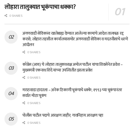
लोहारा तालुक्यात भूकंपाचा धक्का?
0 SHARES
अंगणवाडी सेविकांना खातेबाह्य देण्यात आलेल्या कामांचे आदेश तात्काळ रद्द
करावे; लोहारा तहसील कार्यालयासमोर अंगणवाडी सेविका व मदतनीसांचे धरणे
आंदोलन
0 SHARES
काँग्रेस (आय) चे लोहारा तालुकाध्यक्ष अमोल पाटील यांचा शिवसेनेत प्रवेश –
मुख्यमंत्री एकनाथ शिंदे यांच्या उपस्थितीत झाला प्रवेश
0 SHARES
मराठवाडा हादरला – अनेक ठिकाणी भूकंपाचे धक्के; १९९३ च्या भूकंपानंतर
सर्वात मोठा भूकंप
0 SHARES
पोलीस पाटील पदाचे आरक्षण जाहीर; गावनिहाय आरक्षण पहा
0 SHARES