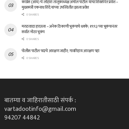
काँग्रेस (आय) चे लोहारा तालुकाध्यक्ष अमोल पाटील यांचा शिवसेनेत प्रवेश –
मुख्यमंत्री एकनाथ शिंदे यांच्या उपस्थितीत झाला प्रवेश
0 SHARES
मराठवाडा हादरला – अनेक ठिकाणी भूकंपाचे धक्के; १९९३ च्या भूकंपानंतर
सर्वात मोठा भूकंप
0 SHARES
पोलीस पाटील पदाचे आरक्षण जाहीर; गावनिहाय आरक्षण पहा
0 SHARES
बातम्या व जाहिरातीसाठी संपर्क :
vartadootinfo@gmail.com
94207 44842