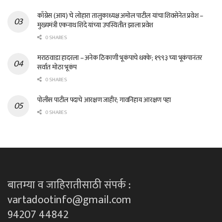
काँग्रेस (आय) चे लोहारा तालुकाध्यक्ष अमोल पाटील यांचा शिवसेनेत प्रवेश –
मुख्यमंत्री एकनाथ शिंदे यांच्या उपस्थितीत झाला प्रवेश
0 SHARES
मराठवाडा हादरला – अनेक ठिकाणी भूकंपाचे धक्के; १९९३ च्या भूकंपानंतर
सर्वात मोठा भूकंप
0 SHARES
पोलीस पाटील पदाचे आरक्षण जाहीर; गावनिहाय आरक्षण पहा
0 SHARES
बातम्या व जाहिरातीसाठी संपर्क :
vartadootinfo@gmail.com
94207 44842