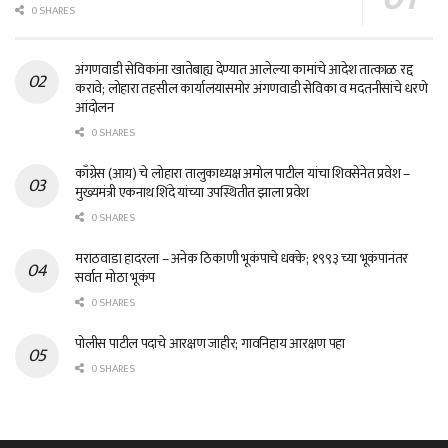
0 SHARES
अंगणवाडी सेविकांना खातेबाह्य देण्यात आलेल्या कामांचे आदेश तात्काळ रद्द
करावे; लोहारा तहसील कार्यालयासमोर अंगणवाडी सेविका व मदतनीसांचे धरणे
आंदोलन
0 SHARES
काँग्रेस (आय) चे लोहारा तालुकाध्यक्ष अमोल पाटील यांचा शिवसेनेत प्रवेश –
मुख्यमंत्री एकनाथ शिंदे यांच्या उपस्थितीत झाला प्रवेश
0 SHARES
मराठवाडा हादरला – अनेक ठिकाणी भूकंपाचे धक्के; १९९३ च्या भूकंपानंतर
सर्वात मोठा भूकंप
0 SHARES
पोलीस पाटील पदाचे आरक्षण जाहीर; गावनिहाय आरक्षण पहा
0 SHARES