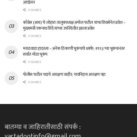
आंदोलन
0 SHARES
काँग्रेस (आय) चे लोहारा तालुकाध्यक्ष अमोल पाटील यांचा शिवसेनेत प्रवेश –
मुख्यमंत्री एकनाथ शिंदे यांच्या उपस्थितीत झाला प्रवेश
0 SHARES
मराठवाडा हादरला – अनेक ठिकाणी भूकंपाचे धक्के; १९९३ च्या भूकंपानंतर
सर्वात मोठा भूकंप
0 SHARES
पोलीस पाटील पदाचे आरक्षण जाहीर; गावनिहाय आरक्षण पहा
0 SHARES
बातम्या व जाहिरातीसाठी संपर्क :
vartadootinfo@gmail.com