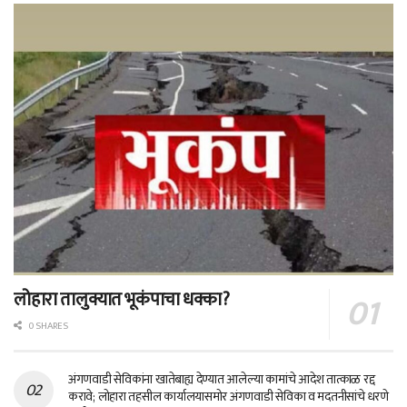
लोहारा तालुक्यात भूकंपाचा धक्का?
0 SHARES
अंगणवाडी सेविकांना खातेबाह्य देण्यात आलेल्या कामांचे आदेश तात्काळ रद्द
करावे; लोहारा तहसील कार्यालयासमोर अंगणवाडी सेविका व मदतनीसांचे धरणे