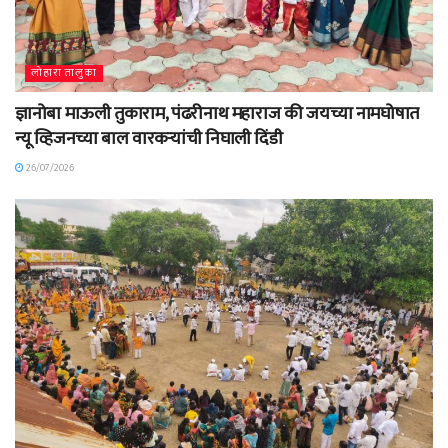
लोहारा तालुका
ज्ञानोबा माऊली तुकाराम, पंढरीनाथ महाराज की जयच्या नामघोषात
न्यू व्हिजनच्या बाल वारकऱ्यांची निघाली दिंडी
26/07/2026