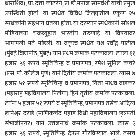
धाराशिव), प्रा. दत्ता कोटरंगे, प्रा.डॉ.मनोज सोमवंशी यांची प्रमुख
उपस्थिती होती. या स्पर्धेत विविध जिल्ह्यातील एकूण २५
स्पर्धकांनी सहभाग घेतला होता. या दरम्यान स्पर्धकांनी सोशल
मीडियाच्या चक्रव्युहात भारतीय तरुणाई या विषयावर
आपापली मते मांडली. या वकृत्व स्पर्धेत यश रवींद्र पाटील
(मुंबई विद्यापीठ, मुंबई) याने प्रथम क्रमांक पटकावला. त्याला ११
हजार ५१ रूपये स्मृतिचिन्ह व प्रमाणपत्र, रमेश सुनिल कचरे
(एस. पी. कॉलेज पुणे) याने द्वितीय क्रमांक पटकावला. त्यास ७
हजार ५१ रूपये स्मृतिचिन्ह व प्रमाणपत्र, गिता माधव वाडकर
(महाराष्ट्र महविद्यालय निलंगा) हिने तृतीय क्रमांक पटकावला.
त्यांना ५ हजार ५१ रूपये व स्मृतिचिन्ह, प्रमाणपत्र तसेच आदित्य
ज्ञानेश्वर दराडे (माणिकचंद पहाडे विधी महाविद्यालय छ्त्रपती
संभाजीनगर) याने उत्तेजनार्थ क्रमांक पटकावला. त्यास २
हजार ५१ रुपये, स्मृतिचिन्ह देऊन गौरविण्यात आले. तसेच