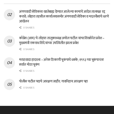
अंगणवाडी सेविकांना खातेबाह्य देण्यात आलेल्या कामांचे आदेश तात्काळ रद्द
करावे; लोहारा तहसील कार्यालयासमोर अंगणवाडी सेविका व मदतनीसांचे धरणे
आंदोलन
0 SHARES
काँग्रेस (आय) चे लोहारा तालुकाध्यक्ष अमोल पाटील यांचा शिवसेनेत प्रवेश –
मुख्यमंत्री एकनाथ शिंदे यांच्या उपस्थितीत झाला प्रवेश
0 SHARES
मराठवाडा हादरला – अनेक ठिकाणी भूकंपाचे धक्के; १९९३ च्या भूकंपानंतर
सर्वात मोठा भूकंप
0 SHARES
पोलीस पाटील पदाचे आरक्षण जाहीर; गावनिहाय आरक्षण पहा
0 SHARES