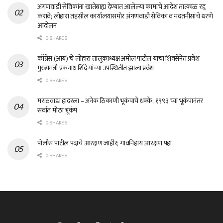
अंगणवाडी सेविकांना खातेबाह्य देण्यात आलेल्या कामांचे आदेश तात्काळ रद्द
करावे; लोहारा तहसील कार्यालयासमोर अंगणवाडी सेविका व मदतनीसांचे धरणे
आंदोलन
0 SHARES
काँग्रेस (आय) चे लोहारा तालुकाध्यक्ष अमोल पाटील यांचा शिवसेनेत प्रवेश –
मुख्यमंत्री एकनाथ शिंदे यांच्या उपस्थितीत झाला प्रवेश
0 SHARES
मराठवाडा हादरला – अनेक ठिकाणी भूकंपाचे धक्के; १९९३ च्या भूकंपानंतर
सर्वात मोठा भूकंप
0 SHARES
पोलीस पाटील पदाचे आरक्षण जाहीर; गावनिहाय आरक्षण पहा
0 SHARES