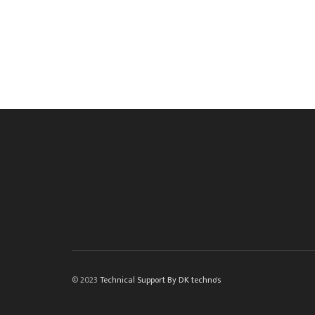
© 2023
Technical Support By DK techno's