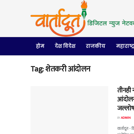
होम
देश विदेश
राजकीय
महाराष्ट्
Tag:
शेतकरी आंदोलन
तीनही न
आंदोलन
जल्लो
BY
ADMIN
वार्तादूत - 