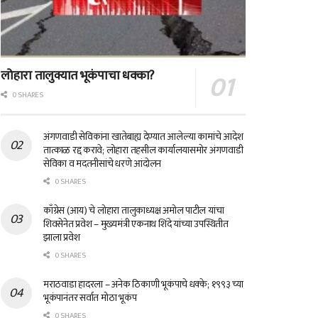
लोहारा तालुक्यात भूकंपाचा धक्का?
0 SHARES
अंगणवाडी सेविकांना खातेबाह्य देण्यात आलेल्या कामांचे आदेश
तात्काळ रद्द करावे; लोहारा तहसील कार्यालयासमोर अंगणवाडी
सेविका व मदतनीसांचे धरणे आंदोलन
0 SHARES
काँग्रेस (आय) चे लोहारा तालुकाध्यक्ष अमोल पाटील यांचा
शिवसेनेत प्रवेश – मुख्यमंत्री एकनाथ शिंदे यांच्या उपस्थितीत
झाला प्रवेश
0 SHARES
मराठवाडा हादरला – अनेक ठिकाणी भूकंपाचे धक्के; १९९३ च्या
भूकंपानंतर सर्वात मोठा भूकंप
0 SHARES