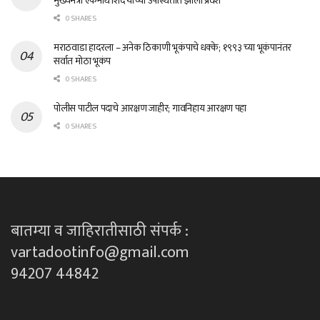
मुख्यमंत्री एकनाथ शिंदे यांच्या उपस्थितीत झाला प्रवेश
0 SHARES
मराठवाडा हादरला – अनेक ठिकाणी भूकंपाचे धक्के; १९९३ च्या भूकंपानंतर
सर्वात मोठा भूकंप
0 SHARES
पोलीस पाटील पदाचे आरक्षण जाहीर; गावनिहाय आरक्षण पहा
0 SHARES
बातम्या व जाहिरातीसाठी संपर्क :
vartadootinfo@gmail.com
94207 44842