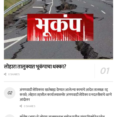
लोहारा तालुक्यात भूकंपाचा धक्का?
0 SHARES
अंगणवाडी सेविकांना खातेबाह्य देण्यात आलेल्या कामांचे आदेश तात्काळ रद्द
करावे; लोहारा तहसील कार्यालयासमोर अंगणवाडी सेविका व मदतनीसांचे धरणे
आंदोलन
0 SHARES
काँग्रेस (आय) चे लोहारा तालुकाध्यक्ष अमोल पाटील यांचा शिवसेनेत प्रवेश –