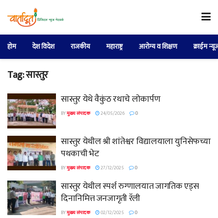
होम
देश विदेश
राजकीय
महाराष्ट्र
आरोग्य व शिक्षण
क्राईम न्यू
Tag:
सास्तुर
सास्तुर येथे वैकुंठ रथाचे लोकार्पण
BY
मुख्य संपादक
24/05/2026
0
सास्तुर येथील श्री शांतेश्वर विद्यालयाला युनिसेफच्या
पथकाची भेट
BY
मुख्य संपादक
27/12/2025
0
सास्तुर येथील स्पर्श रुग्णालयात जागतिक एड्स
दिनानिमित्त जनजागृती रॅली
BY
मुख्य संपादक
02/12/2025
0