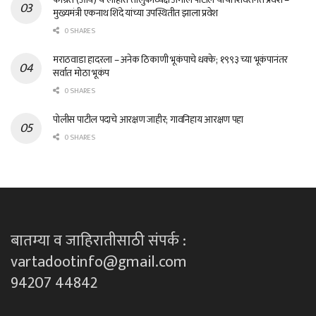
मुख्यमंत्री एकनाथ शिंदे यांच्या उपस्थितीत झाला प्रवेश
0 SHARES
मराठवाडा हादरला – अनेक ठिकाणी भूकंपाचे धक्के; १९९३ च्या भूकंपानंतर
सर्वात मोठा भूकंप
0 SHARES
पोलीस पाटील पदाचे आरक्षण जाहीर; गावनिहाय आरक्षण पहा
0 SHARES
बातम्या व जाहिरातीसाठी संपर्क :
vartadootinfo@gmail.com
94207 44842