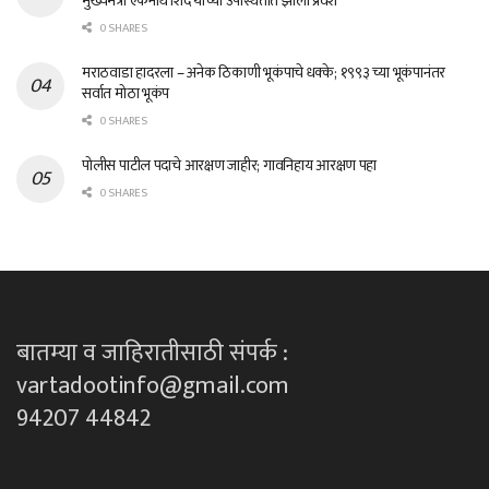
मुख्यमंत्री एकनाथ शिंदे यांच्या उपस्थितीत झाला प्रवेश
0 SHARES
मराठवाडा हादरला – अनेक ठिकाणी भूकंपाचे धक्के; १९९३ च्या भूकंपानंतर
सर्वात मोठा भूकंप
0 SHARES
पोलीस पाटील पदाचे आरक्षण जाहीर; गावनिहाय आरक्षण पहा
0 SHARES
बातम्या व जाहिरातीसाठी संपर्क :
vartadootinfo@gmail.com
94207 44842