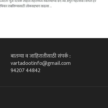
डिजिटल न्युज नेटवर्क लोहारा शहरामध्‍ये स्‍वातंत्र्याच्या ७५ व्‍या अमृत महोत्‍सवा निमित्‍त हर
अभियान राबविण्‍यासाठी लोकसहभाग वाढावा ...
बातम्या व जाहिरातीसाठी संपर्क :
vartadootinfo@gmail.com
94207 44842