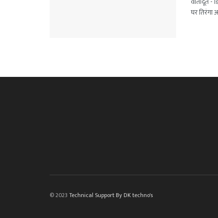
वार्तादूत - 
घर तिरंगा 
© 2023
Technical Support By DK techno's