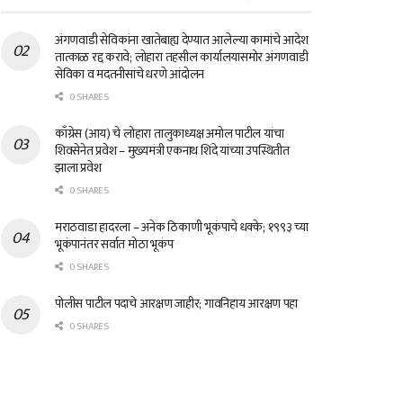
अंगणवाडी सेविकांना खातेबाह्य देण्यात आलेल्या कामांचे आदेश
तात्काळ रद्द करावे; लोहारा तहसील कार्यालयासमोर अंगणवाडी
सेविका व मदतनीसांचे धरणे आंदोलन
0 SHARES
काँग्रेस (आय) चे लोहारा तालुकाध्यक्ष अमोल पाटील यांचा
शिवसेनेत प्रवेश – मुख्यमंत्री एकनाथ शिंदे यांच्या उपस्थितीत
झाला प्रवेश
0 SHARES
मराठवाडा हादरला – अनेक ठिकाणी भूकंपाचे धक्के; १९९३ च्या
भूकंपानंतर सर्वात मोठा भूकंप
0 SHARES
पोलीस पाटील पदाचे आरक्षण जाहीर; गावनिहाय आरक्षण पहा
0 SHARES