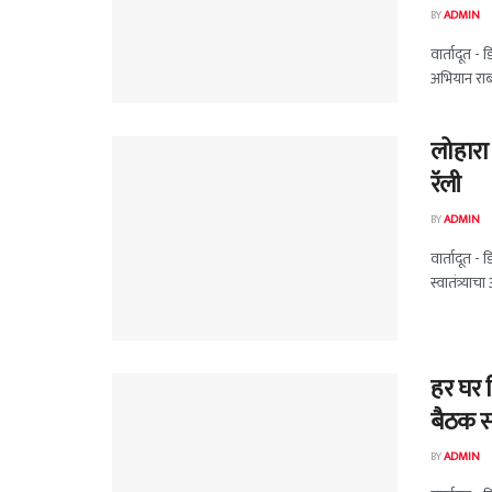
BY
ADMIN
वार्तादूत - 
अभियान राबव
लोहारा 
रॅली
BY
ADMIN
वार्तादूत - 
स्वातंत्र्य
हर घर 
बैठक सं
BY
ADMIN