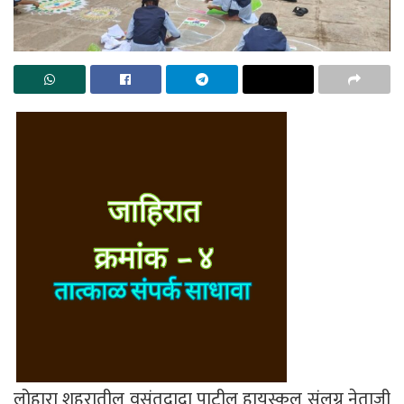
लोहारा शहरातील वसंतदादा पाटील हायस्कुल संलग्न नेताजी