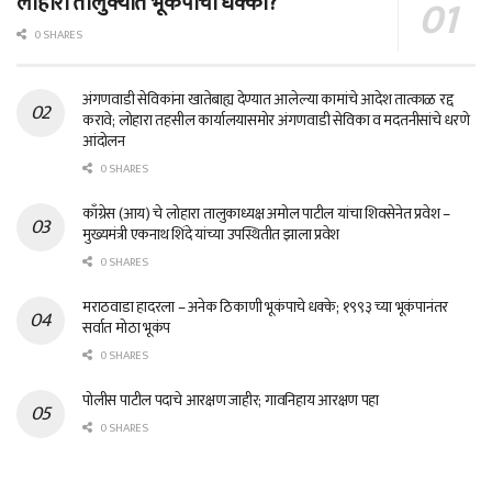
लोहारा तालुक्यात भूकंपाचा धक्का?
0 SHARES
अंगणवाडी सेविकांना खातेबाह्य देण्यात आलेल्या कामांचे आदेश तात्काळ रद्द
करावे; लोहारा तहसील कार्यालयासमोर अंगणवाडी सेविका व मदतनीसांचे धरणे
आंदोलन
0 SHARES
काँग्रेस (आय) चे लोहारा तालुकाध्यक्ष अमोल पाटील यांचा शिवसेनेत प्रवेश –
मुख्यमंत्री एकनाथ शिंदे यांच्या उपस्थितीत झाला प्रवेश
0 SHARES
मराठवाडा हादरला – अनेक ठिकाणी भूकंपाचे धक्के; १९९३ च्या भूकंपानंतर
सर्वात मोठा भूकंप
0 SHARES
पोलीस पाटील पदाचे आरक्षण जाहीर; गावनिहाय आरक्षण पहा
0 SHARES