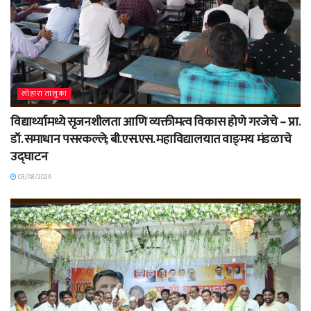
लोहारा तालुका
विद्यार्थ्यामध्ये सृजनशीलता आणि व्यक्तीमत्व विकास होणे गरजेचे – प्रा.
डॉ. समाधान पसरकल्ले; बी.एस.एस. महाविद्यालयात वाङ्‌मय मंडळाचे
उद्घाटन
03/08/2026