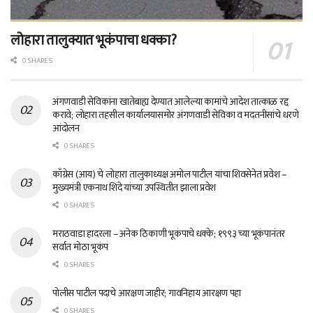
लोहारा तालुक्यात भूकंपाचा धक्का?
0 SHARES
अंगणवाडी सेविकांना खातेबाह्य देण्यात आलेल्या कामांचे आदेश तात्काळ रद्द
करावे; लोहारा तहसील कार्यालयासमोर अंगणवाडी सेविका व मदतनीसांचे धरणे
आंदोलन
0 SHARES
काँग्रेस (आय) चे लोहारा तालुकाध्यक्ष अमोल पाटील यांचा शिवसेनेत प्रवेश –
मुख्यमंत्री एकनाथ शिंदे यांच्या उपस्थितीत झाला प्रवेश
0 SHARES
मराठवाडा हादरला – अनेक ठिकाणी भूकंपाचे धक्के; १९९३ च्या भूकंपानंतर
सर्वात मोठा भूकंप
0 SHARES
पोलीस पाटील पदाचे आरक्षण जाहीर; गावनिहाय आरक्षण पहा
0 SHARES