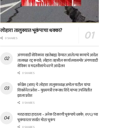
लोहारा तालुक्यात भूकंपाचा धक्का?
0 SHARES
अंगणवाडी सेविकांना खातेबाह्य देण्यात आलेल्या कामांचे आदेश
तात्काळ रद्द करावे; लोहारा तहसील कार्यालयासमोर अंगणवाडी
सेविका व मदतनीसांचे धरणे आंदोलन
0 SHARES
काँग्रेस (आय) चे लोहारा तालुकाध्यक्ष अमोल पाटील यांचा
शिवसेनेत प्रवेश – मुख्यमंत्री एकनाथ शिंदे यांच्या उपस्थितीत
झाला प्रवेश
0 SHARES
मराठवाडा हादरला – अनेक ठिकाणी भूकंपाचे धक्के; १९९३ च्या
भूकंपानंतर सर्वात मोठा भूकंप
0 SHARES