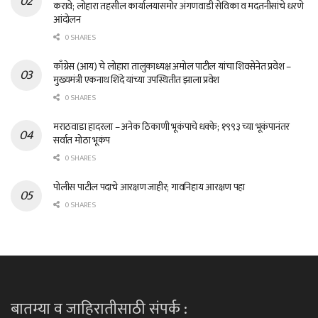
करावे; लोहारा तहसील कार्यालयासमोर अंगणवाडी सेविका व मदतनीसांचे धरणे
आंदोलन
0 SHARES
काँग्रेस (आय) चे लोहारा तालुकाध्यक्ष अमोल पाटील यांचा शिवसेनेत प्रवेश –
मुख्यमंत्री एकनाथ शिंदे यांच्या उपस्थितीत झाला प्रवेश
0 SHARES
मराठवाडा हादरला – अनेक ठिकाणी भूकंपाचे धक्के; १९९३ च्या भूकंपानंतर
सर्वात मोठा भूकंप
0 SHARES
पोलीस पाटील पदाचे आरक्षण जाहीर; गावनिहाय आरक्षण पहा
0 SHARES
बातम्या व जाहिरातीसाठी संपर्क :