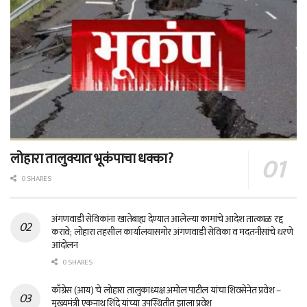
लोहारा तालुक्यात भूकंपाचा धक्का?
0 SHARES
अंगणवाडी सेविकांना खातेबाह्य देण्यात आलेल्या कामांचे आदेश तात्काळ रद्द
करावे; लोहारा तहसील कार्यालयासमोर अंगणवाडी सेविका व मदतनीसांचे धरणे
आंदोलन
0 SHARES
काँग्रेस (आय) चे लोहारा तालुकाध्यक्ष अमोल पाटील यांचा शिवसेनेत प्रवेश –
मुख्यमंत्री एकनाथ शिंदे यांच्या उपस्थितीत झाला प्रवेश