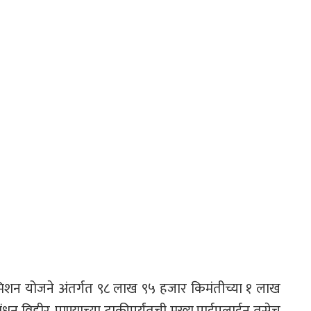
शन योजने अंतर्गत ९८ लाख ९५ हजार किमंतीच्या १ लाख
ंधन विहीर, पाण्याच्या टाकीपर्यंतची मुख्य पाईपलाईन तसेच