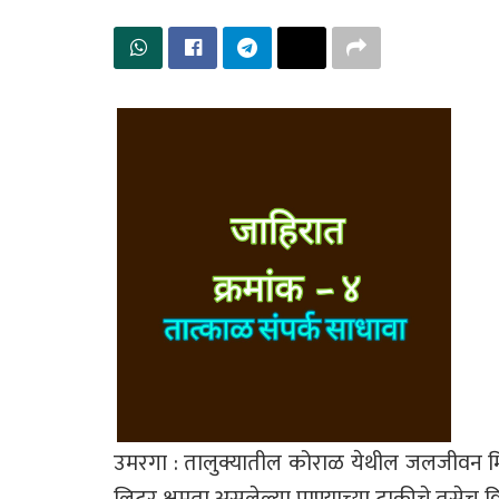
उमरगा : तालुक्यातील कोराळ येथील जलजीवन मि
लिटर क्षमता असलेल्या पाण्याच्या टाकीचे तसेच वि