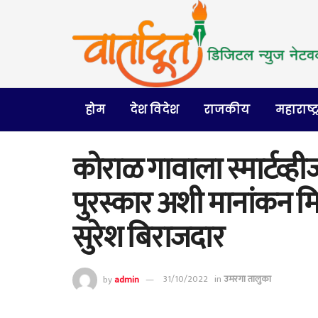
होम
देश विदेश
राजकीय
महाराष्ट्
कोराळ गावाला स्मार्टव्हीज
पुरस्कार अशी मानांकन मि
सुरेश बिराजदार
by
admin
31/10/2022
in
उमरगा तालुका