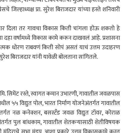
ेसचे जिल्हाध्यक्ष प्रा. सुरेश बिराजदार यांच्या हस्ते शनिवारी
कारभार दिला तर गावचा विकास किती चांगला होऊ शकतो हे
्या दहा वर्षामध्ये विकास कामे करून दाखवलं आहे. प्रशासना
त्मक धोरण राबवणं किती सोपं असतं याचं उत्तम उदाहरण
 सुरेश बिराजदार यांनी यावेळी बोलताना सांगितले.
ि.मि. सिमेंट रस्ते, स्वागत कमान उभारणी, गावातील जवळपास
धील ५५ विद्युत पोल, भारत निर्माण योजनेअंतर्गत गावातील
अंतर्गत नळ कनेक्शन, बसस्टँड जवळ विद्युत टॉवर, कोराळ
अंतर्गत पुल बांधकाम, गावातील शेतकऱ्यासाठी शेतीविषयक
ानी मंदिराचे सभा मंडप, आशा प्रकारे उत्तम विकासकामे करत