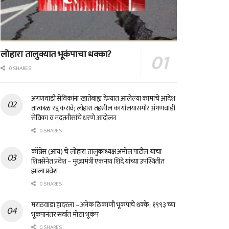
लोहारा तालुक्यात भूकंपाचा धक्का?
0 SHARES
अंगणवाडी सेविकांना खातेबाह्य देण्यात आलेल्या कामांचे आदेश
तात्काळ रद्द करावे; लोहारा तहसील कार्यालयासमोर अंगणवाडी
सेविका व मदतनीसांचे धरणे आंदोलन
0 SHARES
काँग्रेस (आय) चे लोहारा तालुकाध्यक्ष अमोल पाटील यांचा
शिवसेनेत प्रवेश – मुख्यमंत्री एकनाथ शिंदे यांच्या उपस्थितीत
झाला प्रवेश
0 SHARES
मराठवाडा हादरला – अनेक ठिकाणी भूकंपाचे धक्के; १९९३ च्या
भूकंपानंतर सर्वात मोठा भूकंप
0 SHARES