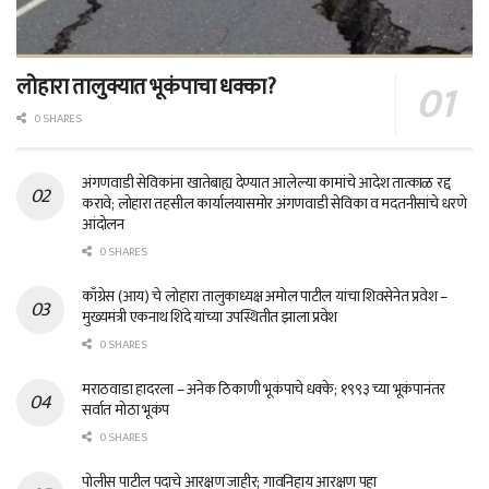
लोहारा तालुक्यात भूकंपाचा धक्का?
0 SHARES
अंगणवाडी सेविकांना खातेबाह्य देण्यात आलेल्या कामांचे आदेश तात्काळ रद्द
करावे; लोहारा तहसील कार्यालयासमोर अंगणवाडी सेविका व मदतनीसांचे धरणे
आंदोलन
0 SHARES
काँग्रेस (आय) चे लोहारा तालुकाध्यक्ष अमोल पाटील यांचा शिवसेनेत प्रवेश –
मुख्यमंत्री एकनाथ शिंदे यांच्या उपस्थितीत झाला प्रवेश
0 SHARES
मराठवाडा हादरला – अनेक ठिकाणी भूकंपाचे धक्के; १९९३ च्या भूकंपानंतर
सर्वात मोठा भूकंप
0 SHARES
पोलीस पाटील पदाचे आरक्षण जाहीर; गावनिहाय आरक्षण पहा