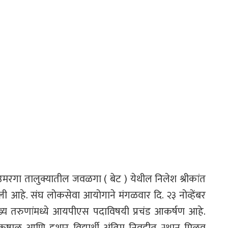
ले उमरगा तालुक्यातील जवळगा ( बेट ) येथील निलेश श्रीकांत
 आहे. संघ लोकसेवा आयोगाने मंगळवार दि. २३ नोव्हेंबर
्य तरुणांमध्ये आयपीएस पदाविषयी प्रचंड आकर्षण आहे.
्टाळू आणि हुशार विद्यार्थी अंतिम निवडीत स्थान मिळवू