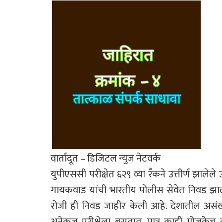
वार्तादूत – डिजिटल न्युज नेटवर्क
युपीएससी परीक्षेत ६२९ व्या रँकने उत्तीर्ण झाले
गायकवाड यांची भारतीय पोलीस सेवेत निवड झाली
रोजी ही निवड जाहीर केली आहे. देशातील असंख
अनेकज परीक्षेला बसतात, मात्र काही मोजकेच कष