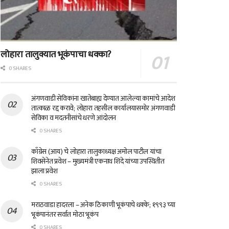
लोहारा तालुक्यात भूकंपाचा धक्का?
0 SHARES
अंगणवाडी सेविकांना खातेबाह्य देण्यात आलेल्या कामांचे आदेश
तात्काळ रद्द करावे; लोहारा तहसील कार्यालयासमोर अंगणवाडी
सेविका व मदतनीसांचे धरणे आंदोलन
0 SHARES
काँग्रेस (आय) चे लोहारा तालुकाध्यक्ष अमोल पाटील यांचा
शिवसेनेत प्रवेश – मुख्यमंत्री एकनाथ शिंदे यांच्या उपस्थितीत
झाला प्रवेश
0 SHARES
मराठवाडा हादरला – अनेक ठिकाणी भूकंपाचे धक्के; १९९३ च्या
भूकंपानंतर सर्वात मोठा भूकंप
0 SHARES