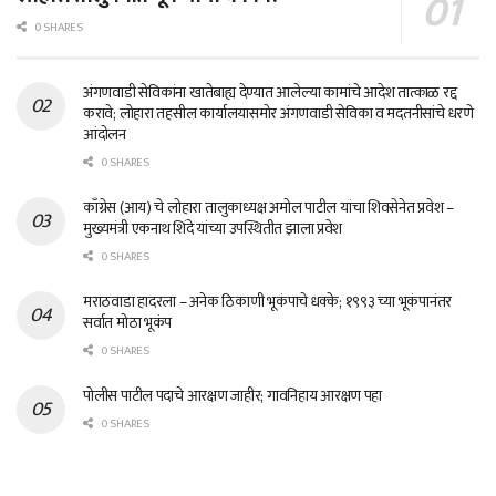
0 SHARES
अंगणवाडी सेविकांना खातेबाह्य देण्यात आलेल्या कामांचे आदेश तात्काळ रद्द
करावे; लोहारा तहसील कार्यालयासमोर अंगणवाडी सेविका व मदतनीसांचे धरणे
आंदोलन
0 SHARES
काँग्रेस (आय) चे लोहारा तालुकाध्यक्ष अमोल पाटील यांचा शिवसेनेत प्रवेश –
मुख्यमंत्री एकनाथ शिंदे यांच्या उपस्थितीत झाला प्रवेश
0 SHARES
मराठवाडा हादरला – अनेक ठिकाणी भूकंपाचे धक्के; १९९३ च्या भूकंपानंतर
सर्वात मोठा भूकंप
0 SHARES
पोलीस पाटील पदाचे आरक्षण जाहीर; गावनिहाय आरक्षण पहा
0 SHARES