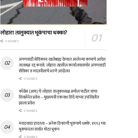
लोहारा तालुक्यात भूकंपाचा धक्का?
0 SHARES
अंगणवाडी सेविकांना खातेबाह्य देण्यात आलेल्या कामांचे आदेश
तात्काळ रद्द करावे; लोहारा तहसील कार्यालयासमोर अंगणवाडी
सेविका व मदतनीसांचे धरणे आंदोलन
0 SHARES
काँग्रेस (आय) चे लोहारा तालुकाध्यक्ष अमोल पाटील यांचा
शिवसेनेत प्रवेश – मुख्यमंत्री एकनाथ शिंदे यांच्या उपस्थितीत
झाला प्रवेश
0 SHARES
मराठवाडा हादरला – अनेक ठिकाणी भूकंपाचे धक्के; १९९३ च्या
भूकंपानंतर सर्वात मोठा भूकंप
0 SHARES