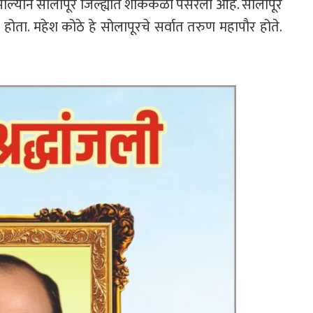
ल्याने सोलापूर जिल्ह्यात शोककळा पसरली आहे. सोलापूर
 होता. महेश कोठे हे सोलापूरचे सर्वात तरुण महापौर होते.