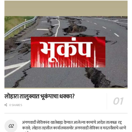
लोहारा तालुक्यात भूकंपाचा धक्का?
0 SHARES
अंगणवाडी सेविकांना खातेबाह्य देण्यात आलेल्या कामांचे आदेश तात्काळ रद्द
करावे; लोहारा तहसील कार्यालयासमोर अंगणवाडी सेविका व मदतनीसांचे धरणे