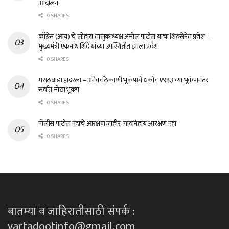
आंदोलन
0 SHARES
काँग्रेस (आय) चे लोहारा तालुकाध्यक्ष अमोल पाटील यांचा शिवसेनेत प्रवेश –
मुख्यमंत्री एकनाथ शिंदे यांच्या उपस्थितीत झाला प्रवेश
0 SHARES
मराठवाडा हादरला – अनेक ठिकाणी भूकंपाचे धक्के; १९९३ च्या भूकंपानंतर
सर्वात मोठा भूकंप
0 SHARES
पोलीस पाटील पदाचे आरक्षण जाहीर; गावनिहाय आरक्षण पहा
0 SHARES
बातम्या व जाहिरातीसाठी संपर्क :
vartadootinfo@gmail.com