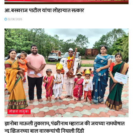
आ. बसवराज पाटील यांचा लोहाऱ्यात सत्कार
02/08/2026
लोहारा तालुका
ज्ञानोबा माऊली तुकाराम, पंढरीनाथ महाराज की जयच्या नामघोषात
न्यू व्हिजनच्या बाल वारकऱ्यांची निघाली दिंडी