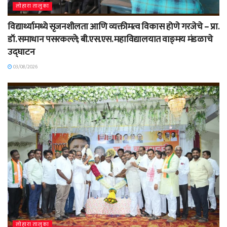
लोहारा तालुका
विद्यार्थ्यामध्ये सृजनशीलता आणि व्यक्तीमत्व विकास होणे गरजेचे – प्रा.
डॉ. समाधान पसरकल्ले; बी.एस.एस. महाविद्यालयात वाङ्‌मय मंडळाचे
उद्घाटन
03/08/2026
लोहारा तालुका