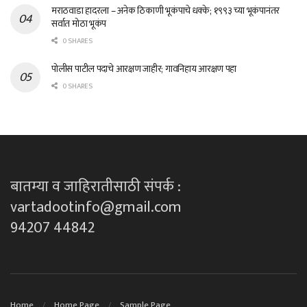
मराठवाडा हादरला – अनेक ठिकाणी भूकंपाचे धक्के; १९९३ च्या भूकंपानंतर
सर्वात मोठा भूकंप
0 SHARES
पोलीस पाटील पदाचे आरक्षण जाहीर; गावनिहाय आरक्षण पहा
0 SHARES
बातम्या व जाहिरातीसाठी संपर्क :
vartadootinfo@gmail.com
94207 44842
Home
Home Page
Sample Page