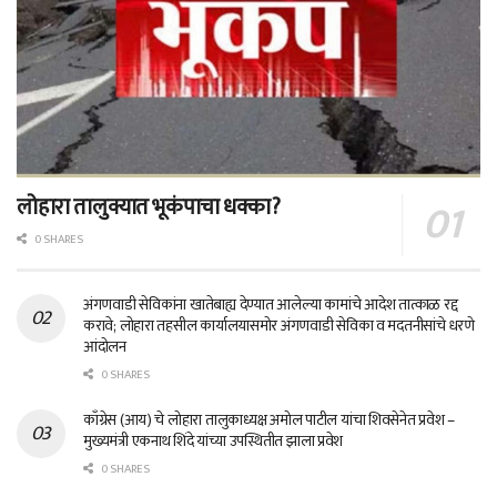
लोहारा तालुक्यात भूकंपाचा धक्का?
0 SHARES
अंगणवाडी सेविकांना खातेबाह्य देण्यात आलेल्या कामांचे आदेश तात्काळ रद्द
करावे; लोहारा तहसील कार्यालयासमोर अंगणवाडी सेविका व मदतनीसांचे धरणे
आंदोलन
0 SHARES
काँग्रेस (आय) चे लोहारा तालुकाध्यक्ष अमोल पाटील यांचा शिवसेनेत प्रवेश –
मुख्यमंत्री एकनाथ शिंदे यांच्या उपस्थितीत झाला प्रवेश
0 SHARES