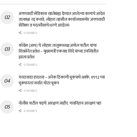
अंगणवाडी सेविकांना खातेबाह्य देण्यात आलेल्या कामांचे आदेश
तात्काळ रद्द करावे; लोहारा तहसील कार्यालयासमोर अंगणवाडी
सेविका व मदतनीसांचे धरणे आंदोलन
0 SHARES
काँग्रेस (आय) चे लोहारा तालुकाध्यक्ष अमोल पाटील यांचा
शिवसेनेत प्रवेश – मुख्यमंत्री एकनाथ शिंदे यांच्या उपस्थितीत
झाला प्रवेश
0 SHARES
मराठवाडा हादरला – अनेक ठिकाणी भूकंपाचे धक्के; १९९३ च्या
भूकंपानंतर सर्वात मोठा भूकंप
0 SHARES
पोलीस पाटील पदाचे आरक्षण जाहीर; गावनिहाय आरक्षण पहा
0 SHARES