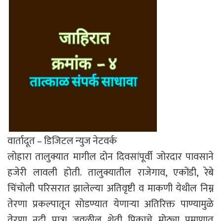
वार्तादूत – डिजिटल न्युज नेटवर्क
लोहारा तालुक्यात मागील दोन दिवसांपूर्वी जोरदार पावसाने
हजेरी लावली होती. तालुक्यातील राजेगाव, एकोंडी, रेबे
चिंचोली परिसरात झालेल्या अतिवृष्टी व माकणी येथील निम्न
तेरणा प्रकल्पातून सोडण्यात येणाऱ्या अतिरिक्त पाण्यामुळे
तेरणा नदी पात्रा जवळील शेती पिकाचे मोठ्या प्रमाणात