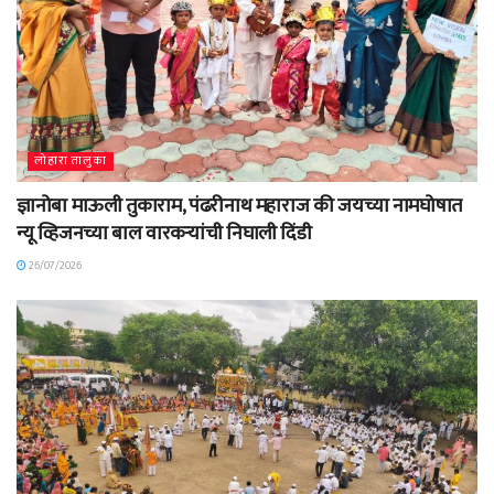
लोहारा तालुका
ज्ञानोबा माऊली तुकाराम, पंढरीनाथ महाराज की जयच्या नामघोषात
न्यू व्हिजनच्या बाल वारकऱ्यांची निघाली दिंडी
26/07/2026