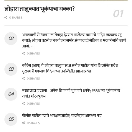
लोहारा तालुक्यात भूकंपाचा धक्का?
0 SHARES
अंगणवाडी सेविकांना खातेबाह्य देण्यात आलेल्या कामांचे आदेश तात्काळ रद्द
करावे; लोहारा तहसील कार्यालयासमोर अंगणवाडी सेविका व मदतनीसांचे धरणे
आंदोलन
0 SHARES
काँग्रेस (आय) चे लोहारा तालुकाध्यक्ष अमोल पाटील यांचा शिवसेनेत प्रवेश –
मुख्यमंत्री एकनाथ शिंदे यांच्या उपस्थितीत झाला प्रवेश
0 SHARES
मराठवाडा हादरला – अनेक ठिकाणी भूकंपाचे धक्के; १९९३ च्या भूकंपानंतर
सर्वात मोठा भूकंप
0 SHARES
पोलीस पाटील पदाचे आरक्षण जाहीर; गावनिहाय आरक्षण पहा
0 SHARES