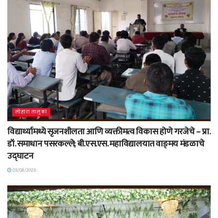
लोहारा तालुका
विद्यार्थ्यामध्ये सृजनशीलता आणि व्यक्तीमत्व विकास होणे गरजेचे – प्रा.
डॉ. समाधान पसरकल्ले; बी.एस.एस. महाविद्यालयात वाङ्‌मय मंडळाचे
उद्घाटन
03/08/2026