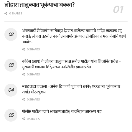
लोहारा तालुक्यात भूकंपाचा धक्का?
0 SHARES
अंगणवाडी सेविकांना खातेबाह्य देण्यात आलेल्या कामांचे आदेश तात्काळ रद्द
करावे; लोहारा तहसील कार्यालयासमोर अंगणवाडी सेविका व मदतनीसांचे धरणे
आंदोलन
0 SHARES
काँग्रेस (आय) चे लोहारा तालुकाध्यक्ष अमोल पाटील यांचा शिवसेनेत प्रवेश –
मुख्यमंत्री एकनाथ शिंदे यांच्या उपस्थितीत झाला प्रवेश
0 SHARES
मराठवाडा हादरला – अनेक ठिकाणी भूकंपाचे धक्के; १९९३ च्या भूकंपानंतर
सर्वात मोठा भूकंप
0 SHARES
पोलीस पाटील पदाचे आरक्षण जाहीर; गावनिहाय आरक्षण पहा
0 SHARES