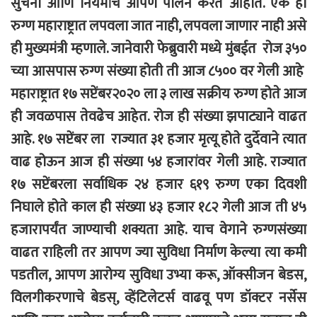
सुचना आणि नियमांचे आपण पालन करत आहोत. एक ही
रुग्ण महाराष्ट्रात लपवला जात नाही, लपवला जाणार नाही असे
ही मुख्यमंत्री म्हणाले. जानेवारी फेब्रुवारी मध्ये मुंबईत रोज ३५०
च्या आसपास रुग्ण संख्या होती ती आज ८५०० वर गेली आहे
महाराष्ट्रात १७ सप्टेंबर२०२० ला ३ लाख सक्रीय रुग्ण होते आज
ही जवळपास तेवढेच आहेत. रोज ही संख्या झपाट्याने वाढत
आहे. १७ सप्टेंबर ला राज्यात ३१ हजार मृत्यू होते दुर्देवाने त्यात
वाढ होऊन आज ही संख्या ५४ हजारांवर गेली आहे. राज्यात
१७ सप्टेंबरला सर्वाधिक २४ हजार ६१९ रुग्ण एका दिवशी
निघाले होते काल ही संख्या ४३ हजार १८२ गेली आज ती ४५
हजारापर्यंत जाण्याची शक्यता आहे. याच वेगाने रुग्णसंख्या
वाढत राहिली तर आपण ज्या सुविधा निर्माण केल्या त्या कमी
पडतील, आपण आरोग्य सुविधा उभ्या करू, ऑक्सीजन बेडस,
विलगीकरणाचे बेडस्, व्हेंटिलेटर्स वाढवू पण डॉक्टर नर्सेस