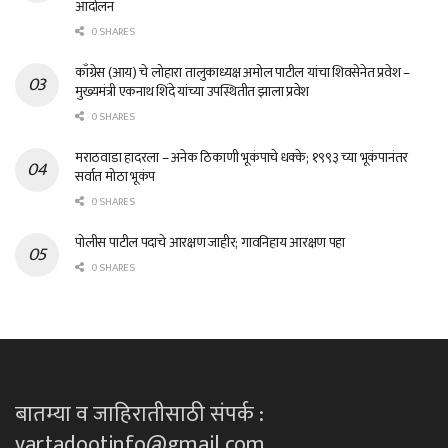
आंदोलन
0 SHARES
काँग्रेस (आय) चे लोहारा तालुकाध्यक्ष अमोल पाटील यांचा शिवसेनेत प्रवेश –
मुख्यमंत्री एकनाथ शिंदे यांच्या उपस्थितीत झाला प्रवेश
0 SHARES
मराठवाडा हादरला – अनेक ठिकाणी भूकंपाचे धक्के; १९९३ च्या भूकंपानंतर
सर्वात मोठा भूकंप
0 SHARES
पोलीस पाटील पदाचे आरक्षण जाहीर; गावनिहाय आरक्षण पहा
0 SHARES
बातम्या व जाहिरातीसाठी संपर्क :
vartadootinfo@gmail.com