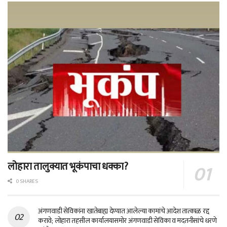
लोहारा तालुक्यात भूकंपाचा धक्का?
0 SHARES
अंगणवाडी सेविकांना खातेबाह्य देण्यात आलेल्या कामांचे आदेश तात्काळ रद्द
करावे; लोहारा तहसील कार्यालयासमोर अंगणवाडी सेविका व मदतनीसांचे धरणे