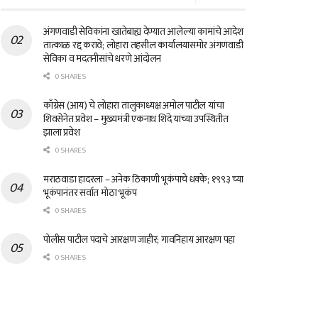
अंगणवाडी सेविकांना खातेबाह्य देण्यात आलेल्या कामांचे आदेश
तात्काळ रद्द करावे; लोहारा तहसील कार्यालयासमोर अंगणवाडी
सेविका व मदतनीसांचे धरणे आंदोलन
0 SHARES
काँग्रेस (आय) चे लोहारा तालुकाध्यक्ष अमोल पाटील यांचा
शिवसेनेत प्रवेश – मुख्यमंत्री एकनाथ शिंदे यांच्या उपस्थितीत
झाला प्रवेश
0 SHARES
मराठवाडा हादरला – अनेक ठिकाणी भूकंपाचे धक्के; १९९३ च्या
भूकंपानंतर सर्वात मोठा भूकंप
0 SHARES
पोलीस पाटील पदाचे आरक्षण जाहीर; गावनिहाय आरक्षण पहा
0 SHARES