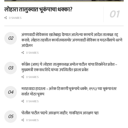
लोहारा तालुक्यात भूकंपाचा धक्का?
0 SHARES
अंगणवाडी सेविकांना खातेबाह्य देण्यात आलेल्या कामांचे आदेश तात्काळ रद्द
करावे; लोहारा तहसील कार्यालयासमोर अंगणवाडी सेविका व मदतनीसांचे धरणे
आंदोलन
0 SHARES
काँग्रेस (आय) चे लोहारा तालुकाध्यक्ष अमोल पाटील यांचा शिवसेनेत प्रवेश –
मुख्यमंत्री एकनाथ शिंदे यांच्या उपस्थितीत झाला प्रवेश
0 SHARES
मराठवाडा हादरला – अनेक ठिकाणी भूकंपाचे धक्के; १९९३ च्या भूकंपानंतर
सर्वात मोठा भूकंप
0 SHARES
पोलीस पाटील पदाचे आरक्षण जाहीर; गावनिहाय आरक्षण पहा
0 SHARES