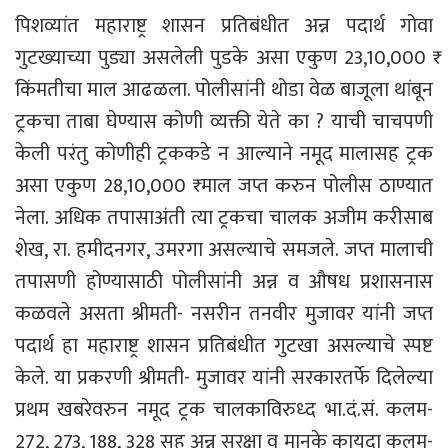
पिशव्यांत महाराष्ट्र शासन प्रतिबंधीत अन्न पदार्थ गोवा
गुटख्याच्या पुड्या असलेली पुडके असा एकुण 23,10,000 ₹
किंमतीचा माल आढळला. पोलीसांनी थोडा वेळ बाजूला थांबून
ट्रकचा ताबा घेण्यास कोणी व्यक्ती येते का ? याची चाचपणी
केली परंतु कोणीही ट्रककडे न आल्याने नमूद मालासह ट्रक
असा एकुण 28,10,000 ₹ माल जप्त करुन पोलीस ठाण्यात
नेला. अधिक तपासाअंती त्या ट्रकचा चालक अजीम करीसाब
शेख, रा. हमीदनगर, उमरगा असल्याचे समजले. जप्त मालाची
तपासणी होण्यासाठी पोलीसांनी अन्न व औषध प्रशासनास
कळवले असता श्रीमती- नसरीन तनवीर मुजावर यांनी जप्त
पदार्थ हा महाराष्ट्र शासन प्रतिबंधीत गुटखा असल्याचे स्पष्ट
केले. या प्रकरणी श्रीमती- मुजावर यांनी सरकारतर्फे दिलेल्या
प्रथम खबरेवरुन नमूद ट्रक चालकाविरुध्द भा.दं.सं. कलम-
272, 273, 188, 328 सह अन्न सुरक्षा व मानके कायदा कलम-