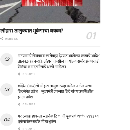
लोहारा तालुक्यात भूकंपाचा धक्का?
0 SHARES
अंगणवाडी सेविकांना खातेबाह्य देण्यात आलेल्या कामांचे आदेश
तात्काळ रद्द करावे; लोहारा तहसील कार्यालयासमोर अंगणवाडी
सेविका व मदतनीसांचे धरणे आंदोलन
0 SHARES
काँग्रेस (आय) चे लोहारा तालुकाध्यक्ष अमोल पाटील यांचा
शिवसेनेत प्रवेश – मुख्यमंत्री एकनाथ शिंदे यांच्या उपस्थितीत
झाला प्रवेश
0 SHARES
मराठवाडा हादरला – अनेक ठिकाणी भूकंपाचे धक्के; १९९३ च्या
भूकंपानंतर सर्वात मोठा भूकंप
0 SHARES