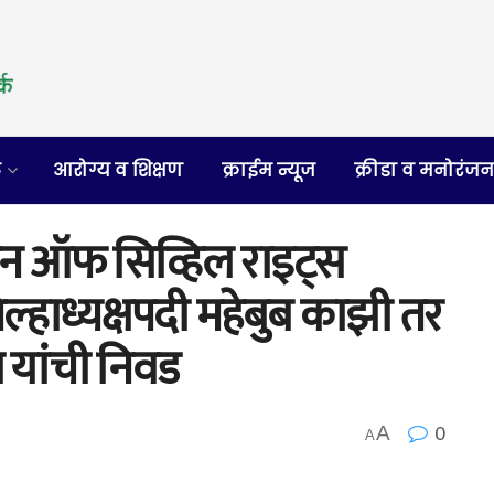
र
आरोग्य व शिक्षण
क्राईम न्यूज
क्रीडा व मनोरंज
शन ऑफ सिव्हिल राइट्स
ल्हाध्यक्षपदी महेबुब काझी तर
यांची निवड
0
A
A