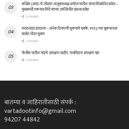
काँग्रेस (आय) चे लोहारा तालुकाध्यक्ष अमोल पाटील यांचा शिवसेनेत प्रवेश –
मुख्यमंत्री एकनाथ शिंदे यांच्या उपस्थितीत झाला प्रवेश
0 SHARES
मराठवाडा हादरला – अनेक ठिकाणी भूकंपाचे धक्के; १९९३ च्या भूकंपानंतर
सर्वात मोठा भूकंप
0 SHARES
पोलीस पाटील पदाचे आरक्षण जाहीर; गावनिहाय आरक्षण पहा
0 SHARES
बातम्या व जाहिरातीसाठी संपर्क :
vartadootinfo@gmail.com
94207 44842