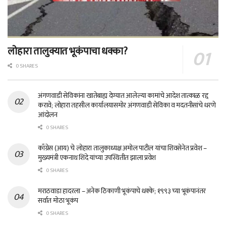
लोहारा तालुक्यात भूकंपाचा धक्का?
0 SHARES
अंगणवाडी सेविकांना खातेबाह्य देण्यात आलेल्या कामांचे आदेश तात्काळ रद्द
करावे; लोहारा तहसील कार्यालयासमोर अंगणवाडी सेविका व मदतनीसांचे धरणे
आंदोलन
0 SHARES
काँग्रेस (आय) चे लोहारा तालुकाध्यक्ष अमोल पाटील यांचा शिवसेनेत प्रवेश –
मुख्यमंत्री एकनाथ शिंदे यांच्या उपस्थितीत झाला प्रवेश
0 SHARES
मराठवाडा हादरला – अनेक ठिकाणी भूकंपाचे धक्के; १९९३ च्या भूकंपानंतर
सर्वात मोठा भूकंप
0 SHARES