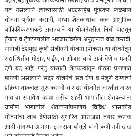
येईल, बहुभूधारक शेतकऱ्यांना मग्रारोहयो योजनेतून लाभ घेता
येत नसल्याने त्यांच्यासाठी भाऊसाहेब फुंडकर फळबाग
योजना पूर्ववत करावी, सध्या शेतकऱ्यांचा कल आधुनिक
यांत्रिकीकरणाकडे असल्याने या योजनेवरील निधी वाढवून
ट्रॅक्टर व ट्रॅक्टरचलीत अवजारांवरील अनुदानात वाढ करावी,
नानोजी देशमुख कृषी संजीवनी योजना (पोकरा) या योजनेतून
सद्यस्थितीत मोटार, पाईप, व औजार यांचे अर्ज घेणे व मंजुरी
देणे बंद आहे. परंतु यासाठी शेतकऱ्यांतून मोठ्या प्रमाणात
मागणी असल्याने सदर योजनेचे अर्ज घेणे व मंजुरी देण्याची
प्रक्रिया तात्काळ सुरु करावी. व सदर योजनेत जास्तीत जास्त
गावांचा समावेश व्हावा तसेच शहरी भागातील शेतकऱ्यांना
ग्रामीण भागातील शेतकऱ्यांप्रमाणेच विविध शासकीय
योजनांचा लाभ देणेसाठी सुधारित आराखडा तयार करावा
आदी मागण्या आमदार ज्ञानराज चौगुले यांनी कृषी मंत्री दादा