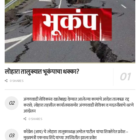
लोहारा तालुक्यात भूकंपाचा धक्का?
0 SHARES
अंगणवाडी सेविकांना खातेबाह्य देण्यात आलेल्या कामांचे आदेश तात्काळ रद्द
करावे; लोहारा तहसील कार्यालयासमोर अंगणवाडी सेविका व मदतनीसांचे धरणे
आंदोलन
0 SHARES
काँग्रेस (आय) चे लोहारा तालुकाध्यक्ष अमोल पाटील यांचा शिवसेनेत प्रवेश –
मुख्यमंत्री एकनाथ शिंदे यांच्या उपस्थितीत झाला प्रवेश