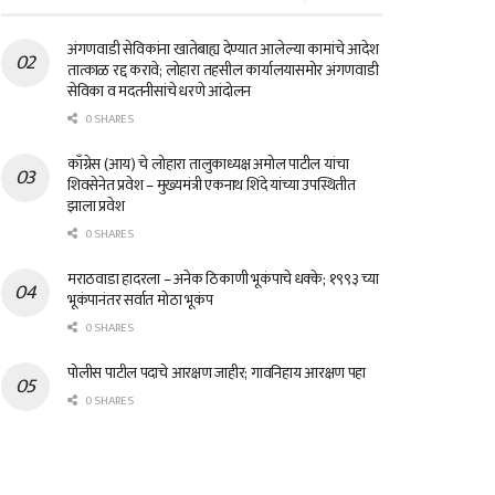
अंगणवाडी सेविकांना खातेबाह्य देण्यात आलेल्या कामांचे आदेश
तात्काळ रद्द करावे; लोहारा तहसील कार्यालयासमोर अंगणवाडी
सेविका व मदतनीसांचे धरणे आंदोलन
0 SHARES
काँग्रेस (आय) चे लोहारा तालुकाध्यक्ष अमोल पाटील यांचा
शिवसेनेत प्रवेश – मुख्यमंत्री एकनाथ शिंदे यांच्या उपस्थितीत
झाला प्रवेश
0 SHARES
मराठवाडा हादरला – अनेक ठिकाणी भूकंपाचे धक्के; १९९३ च्या
भूकंपानंतर सर्वात मोठा भूकंप
0 SHARES
पोलीस पाटील पदाचे आरक्षण जाहीर; गावनिहाय आरक्षण पहा
0 SHARES