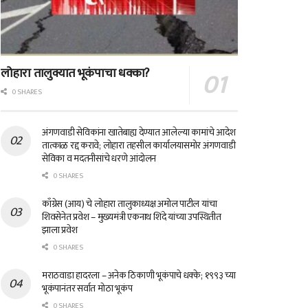
लोहारा तालुक्यात भूकंपाचा धक्का?
0 SHARES
अंगणवाडी सेविकांना खातेबाह्य देण्यात आलेल्या कामांचे आदेश
तात्काळ रद्द करावे; लोहारा तहसील कार्यालयासमोर अंगणवाडी
सेविका व मदतनीसांचे धरणे आंदोलन
0 SHARES
काँग्रेस (आय) चे लोहारा तालुकाध्यक्ष अमोल पाटील यांचा
शिवसेनेत प्रवेश – मुख्यमंत्री एकनाथ शिंदे यांच्या उपस्थितीत
झाला प्रवेश
0 SHARES
मराठवाडा हादरला – अनेक ठिकाणी भूकंपाचे धक्के; १९९३ च्या
भूकंपानंतर सर्वात मोठा भूकंप
0 SHARES