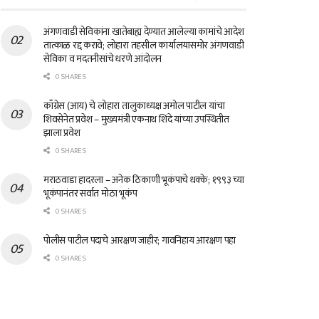
अंगणवाडी सेविकांना खातेबाह्य देण्यात आलेल्या कामांचे आदेश
तात्काळ रद्द करावे; लोहारा तहसील कार्यालयासमोर अंगणवाडी
सेविका व मदतनीसांचे धरणे आंदोलन
0 SHARES
काँग्रेस (आय) चे लोहारा तालुकाध्यक्ष अमोल पाटील यांचा
शिवसेनेत प्रवेश – मुख्यमंत्री एकनाथ शिंदे यांच्या उपस्थितीत
झाला प्रवेश
0 SHARES
मराठवाडा हादरला – अनेक ठिकाणी भूकंपाचे धक्के; १९९३ च्या
भूकंपानंतर सर्वात मोठा भूकंप
0 SHARES
पोलीस पाटील पदाचे आरक्षण जाहीर; गावनिहाय आरक्षण पहा
0 SHARES