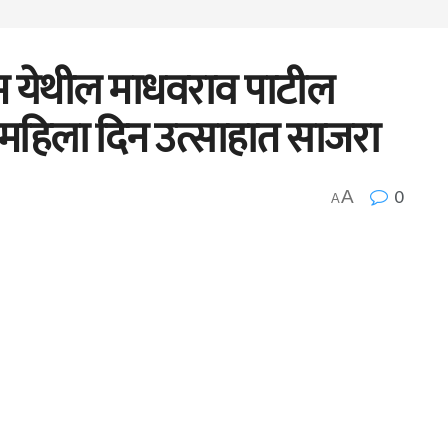
ूम येथील माधवराव पाटील
महिला दिन उत्साहात साजरा
0
A
A