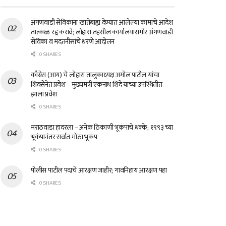
अंगणवाडी सेविकांना खातेबाह्य देण्यात आलेल्या कामांचे आदेश
तात्काळ रद्द करावे; लोहारा तहसील कार्यालयासमोर अंगणवाडी
सेविका व मदतनीसांचे धरणे आंदोलन
0 SHARES
काँग्रेस (आय) चे लोहारा तालुकाध्यक्ष अमोल पाटील यांचा
शिवसेनेत प्रवेश – मुख्यमंत्री एकनाथ शिंदे यांच्या उपस्थितीत
झाला प्रवेश
0 SHARES
मराठवाडा हादरला – अनेक ठिकाणी भूकंपाचे धक्के; १९९३ च्या
भूकंपानंतर सर्वात मोठा भूकंप
0 SHARES
पोलीस पाटील पदाचे आरक्षण जाहीर; गावनिहाय आरक्षण पहा
0 SHARES