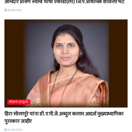
आमदार प्रविण स्वामी यांची एकोंडी(लो) जि.प. प्राथमिक शाळेला भेट
08/08/2026
लोहारा तालुका
हिरा सोलापूरे यांना डॉ. ए.पी.जे. अब्दुल कलाम आदर्श मुख्याध्यापिका
पुरस्कार जाहीर
05/08/2026