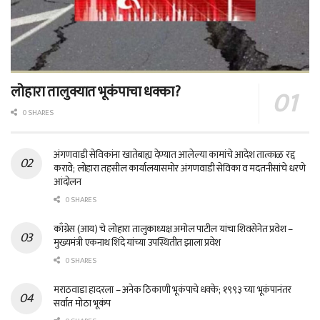
लोहारा तालुक्यात भूकंपाचा धक्का?
0 SHARES
अंगणवाडी सेविकांना खातेबाह्य देण्यात आलेल्या कामांचे आदेश तात्काळ रद्द
करावे; लोहारा तहसील कार्यालयासमोर अंगणवाडी सेविका व मदतनीसांचे धरणे
आंदोलन
0 SHARES
काँग्रेस (आय) चे लोहारा तालुकाध्यक्ष अमोल पाटील यांचा शिवसेनेत प्रवेश –
मुख्यमंत्री एकनाथ शिंदे यांच्या उपस्थितीत झाला प्रवेश
0 SHARES
मराठवाडा हादरला – अनेक ठिकाणी भूकंपाचे धक्के; १९९३ च्या भूकंपानंतर
सर्वात मोठा भूकंप