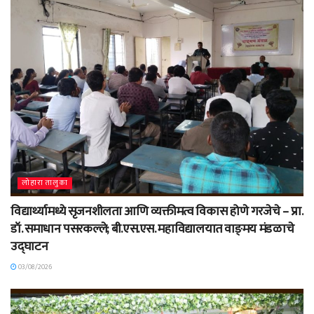
लोहारा तालुका
विद्यार्थ्यामध्ये सृजनशीलता आणि व्यक्तीमत्व विकास होणे गरजेचे – प्रा.
डॉ. समाधान पसरकल्ले; बी.एस.एस. महाविद्यालयात वाङ्‌मय मंडळाचे
उद्घाटन
03/08/2026